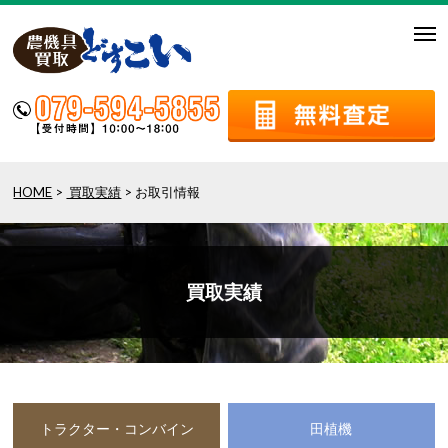
togg
navi
HOME
>
買取実績
> お取引情報
買取実績
トラクター・コンバイン
田植機