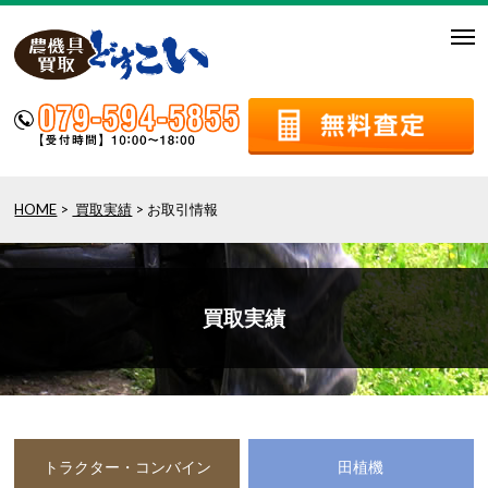
togg
navi
HOME
>
買取実績
> お取引情報
買取実績
トラクター・コンバイン
田植機