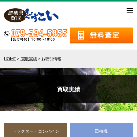
togg
navi
HOME
>
買取実績
> お取引情報
買取実績
トラクター・コンバイン
田植機