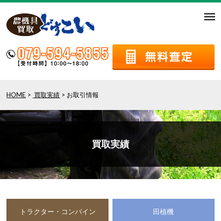
togg
navi
HOME
>
買取実績
> お取引情報
買取実績
トラクター・コンバイン
田植機