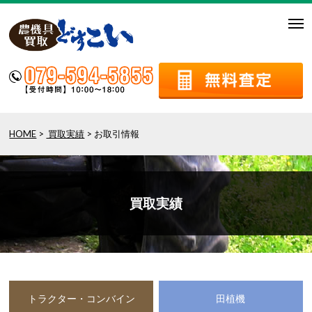
togg
navi
HOME
>
買取実績
> お取引情報
買取実績
トラクター・コンバイン
田植機