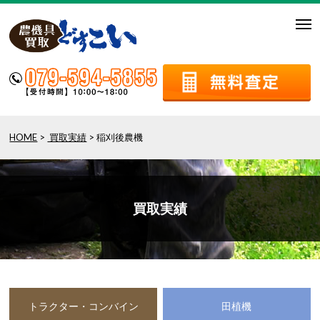
togg
navi
HOME
>
買取実績
> 稲刈後農機
買取実績
トラクター・コンバイン
田植機